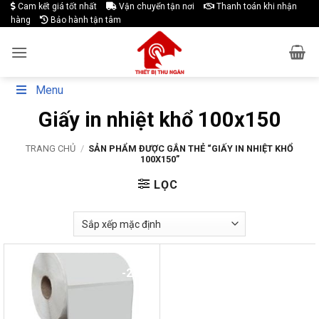
Skip
Cam kết giá tốt nhất
Vận chuyển tận nơi
Thanh toán khi nhận
hàng
Bảo hành tận tâm
to
content
Menu
Giấy in nhiệt khổ 100x150
TRANG CHỦ
/
SẢN PHẨM ĐƯỢC GẮN THẺ “GIẤY IN NHIỆT KHỔ
100X150”
LỌC
-20%