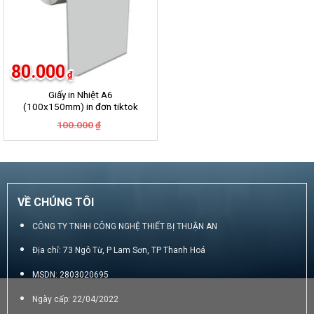
80.000
₫
Giấy in Nhiệt A6
(100x150mm) in đơn tiktok
ShopPee Lazada …….
Giá
Giá
100.000
₫
gốc
hiện
là:
tại
100.000₫.
là:
80.000₫.
VỀ CHÚNG TÔI
CÔNG TY TNHH CÔNG NGHỆ THIẾT BỊ THUẬN AN
Địa chỉ: 73 Ngô Từ, P Lam Sơn, TP Thanh Hoá
MSDN: 2803020695
Ngày cấp: 22/04/2022