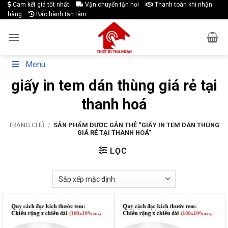
Skip
Cam kết giá tốt nhất
Vận chuyển tận nơi
Thanh toán khi nhận
hàng
Bảo hành tận tâm
to
content
Menu
giấy in tem dán thùng giá rẻ tại
thanh hoá
TRANG CHỦ
/
SẢN PHẨM ĐƯỢC GẮN THẺ “GIẤY IN TEM DÁN THÙNG
GIÁ RẺ TẠI THANH HOÁ”
LỌC
-17%
-17%