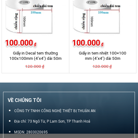
100.000
100.000
₫
₫
Giấy in Decal tem thường
Giấy in tem nhiệt 100×100
100x100mm (4’x4′) dài 50m
mm (4’x4′) dài 50m
Giá
Giá
Giá
Giá
120.000
120.000
₫
₫
gốc
hiện
gốc
hiện
là:
tại
là:
tại
120.000₫.
là:
120.000₫.
là:
100.000₫.
100.000₫.
VỀ CHÚNG TÔI
CÔNG TY TNHH CÔNG NGHỆ THIẾT BỊ THUẬN AN
Địa chỉ: 73 Ngô Từ, P Lam Sơn, TP Thanh Hoá
MSDN: 2803020695