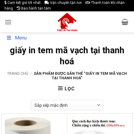
Skip
Cam kết giá tốt nhất
Vận chuyển tận nơi
Thanh toán khi nhận
hàng
Bảo hành tận tâm
to
content
Menu
giấy in tem mã vạch tại thanh
hoá
TRANG CHỦ
/
SẢN PHẨM ĐƯỢC GẮN THẺ “GIẤY IN TEM MÃ VẠCH
TẠI THANH HOÁ”
LỌC
-33%
-17%