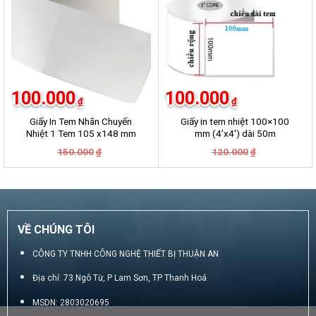
100.000
100.000
₫
₫
Giấy In Tem Nhãn Chuyển
Giấy in tem nhiệt 100×100
Nhiệt 1 Tem 105 x148 mm
mm (4’x4′) dài 50m
Dài 50m
Giá
Giá
Giá
Giá
150.000
120.000
₫
₫
gốc
hiện
gốc
hiện
là:
tại
là:
tại
150.000₫.
là:
120.000₫.
là:
100.000₫.
100.000₫.
VỀ CHÚNG TÔI
CÔNG TY TNHH CÔNG NGHỆ THIẾT BỊ THUẬN AN
Địa chỉ: 73 Ngô Từ, P Lam Sơn, TP Thanh Hoá
MSDN: 2803020695