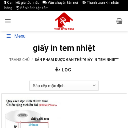
Skip
Cam kết giá tốt nhất
Vận chuyển tận nơi
Thanh toán khi nhận
hàng
Bảo hành tận tâm
to
content
Menu
giấy in tem nhiệt
TRANG CHỦ
/
SẢN PHẨM ĐƯỢC GẮN THẺ “GIẤY IN TEM NHIỆT”
LỌC
-17%