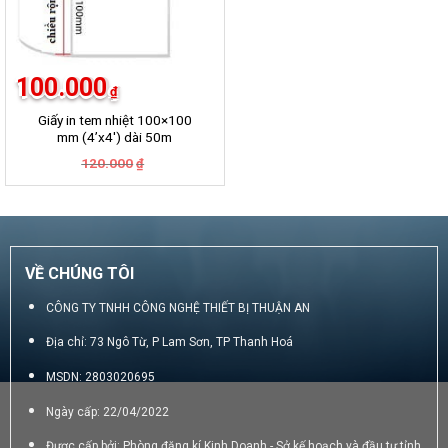
100.000
₫
Giấy in tem nhiệt 100×100
mm (4’x4′) dài 50m
Giá
Giá
120.000
₫
gốc
hiện
là:
tại
120.000₫.
là:
100.000₫.
VỀ CHÚNG TÔI
CÔNG TY TNHH CÔNG NGHỆ THIẾT BỊ THUẬN AN
Địa chỉ: 73 Ngô Từ, P Lam Sơn, TP Thanh Hoá
MSDN: 2803020695
Ngày cấp: 22/04/2022
Được cấp bởi: Phòng đăng kí Kinh Doanh - Sở kế hoạch và đầu tư tỉnh