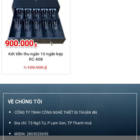
900.000
₫
Két tiền thu ngân 10 ngăn kẹp
RC 408
Giá
Giá
1.100.000
₫
gốc
hiện
là:
tại
1.100.000₫.
là:
900.000₫.
VỀ CHÚNG TÔI
CÔNG TY TNHH CÔNG NGHỆ THIẾT BỊ THUẬN AN
Địa chỉ: 73 Ngô Từ, P Lam Sơn, TP Thanh Hoá
MSDN: 2803020695