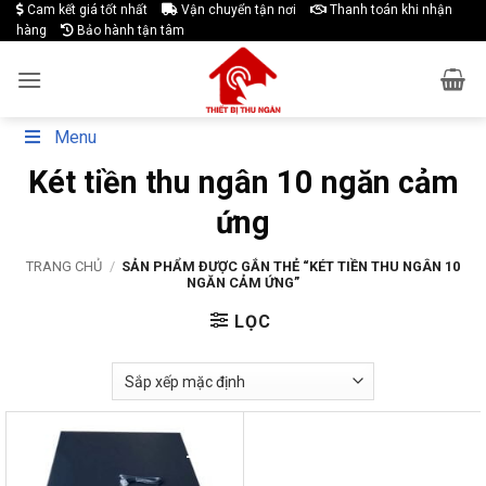
Skip
Cam kết giá tốt nhất
Vận chuyển tận nơi
Thanh toán khi nhận
hàng
Bảo hành tận tâm
to
content
Menu
Két tiền thu ngân 10 ngăn cảm
ứng
TRANG CHỦ
/
SẢN PHẨM ĐƯỢC GẮN THẺ “KÉT TIỀN THU NGÂN 10
NGĂN CẢM ỨNG”
LỌC
-18%