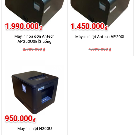
1.990.000
1.450.000
₫
₫
Máy in hóa đơn Antech
Máy in nhiệt Antech AP200L
AP250USE [3 cổng
USB+LAN+COM]
Giá
Giá
Giá
Giá
2.780.000
1.990.000
₫
₫
gốc
hiện
gốc
hiện
là:
tại
là:
tại
2.780.000₫.
là:
1.990.000₫.
là:
1.990.000₫.
1.450.000₫.
-21%
950.000
₫
Máy in nhiệt H200U