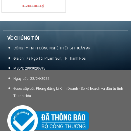
Giá
Giá
1.200.000
₫
gốc
hiện
là:
tại
1.200.000₫.
là:
950.000₫.
VỀ CHÚNG TÔI
CÔNG TY TNHH CÔNG NGHỆ THIẾT BỊ THUẬN AN
Địa chỉ: 73 Ngô Từ, P Lam Sơn, TP Thanh Hoá
MSDN: 2803020695
Ngày cấp: 22/04/2022
Được cấp bởi: Phòng đăng kí Kinh Doanh - Sở kế hoạch và đầu tư tỉnh
Thanh Hóa