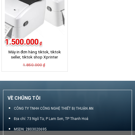
1.500.000
₫
Máy in đơn hàng tiktok, tiktok
seller, tiktok shop Xprinter
420B
Giá
Giá
1.850.000
₫
gốc
hiện
là:
tại
1.850.000₫.
là:
1.500.000₫.
VỀ CHÚNG TÔI
CÔNG TY TNHH CÔNG NGHỆ THIẾT BỊ THUẬN AN
Địa chỉ: 73 Ngô Từ, P Lam Sơn, TP Thanh Hoá
MSDN: 2803020695