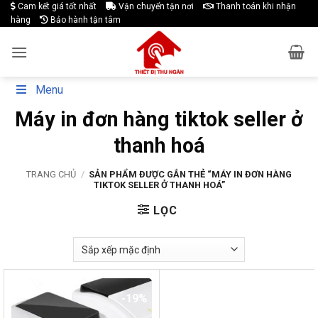
Skip
Cam kết giá tốt nhất
Vận chuyển tận nơi
Thanh toán khi nhận
hàng
Bảo hành tận tâm
to
content
Menu
Máy in đơn hàng tiktok seller ở
thanh hoá
TRANG CHỦ
/
SẢN PHẨM ĐƯỢC GẮN THẺ “MÁY IN ĐƠN HÀNG
TIKTOK SELLER Ở THANH HOÁ”
LỌC
-19%