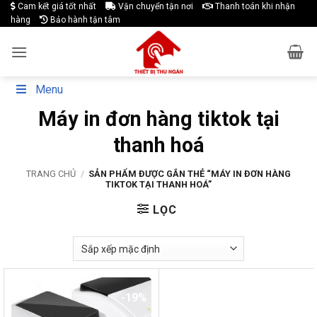
Skip
Cam kết giá tốt nhất
Vận chuyển tận nơi
Thanh toán khi nhận
hàng
Bảo hành tận tâm
to
content
Menu
Máy in đơn hàng tiktok tại
thanh hoá
TRANG CHỦ
/
SẢN PHẨM ĐƯỢC GẮN THẺ “MÁY IN ĐƠN HÀNG
TIKTOK TẠI THANH HOÁ”
LỌC
-19%