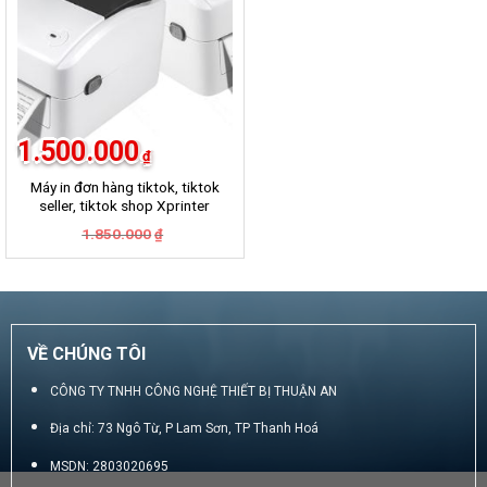
1.500.000
₫
Máy in đơn hàng tiktok, tiktok
seller, tiktok shop Xprinter
420B
Giá
Giá
1.850.000
₫
gốc
hiện
là:
tại
1.850.000₫.
là:
1.500.000₫.
VỀ CHÚNG TÔI
CÔNG TY TNHH CÔNG NGHỆ THIẾT BỊ THUẬN AN
Địa chỉ: 73 Ngô Từ, P Lam Sơn, TP Thanh Hoá
MSDN: 2803020695