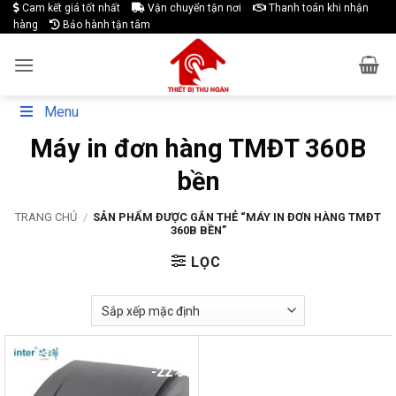
Skip
Cam kết giá tốt nhất
Vận chuyển tận nơi
Thanh toán khi nhận
hàng
Bảo hành tận tâm
to
content
Menu
Máy in đơn hàng TMĐT 360B
bền
TRANG CHỦ
/
SẢN PHẨM ĐƯỢC GẮN THẺ “MÁY IN ĐƠN HÀNG TMĐT
360B BỀN”
LỌC
-22%