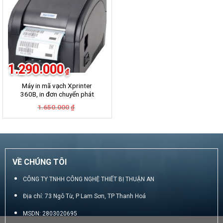
1.290.000
₫
Máy in mã vạch Xprinter
360B, in đơn chuyển phát
GHN, GHTK, Viettel Post,
Giá
Giá
1.650.000
₫
VNpost, Best, J&T
gốc
hiện
là:
tại
1.650.000₫.
là:
1.290.000₫.
VỀ CHÚNG TÔI
CÔNG TY TNHH CÔNG NGHỆ THIẾT BỊ THUẬN AN
Địa chỉ: 73 Ngô Từ, P Lam Sơn, TP Thanh Hoá
MSDN: 2803020695