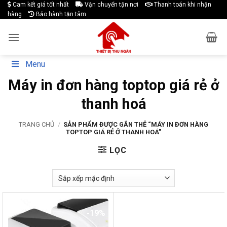
Skip
Cam kết giá tốt nhất
Vận chuyển tận nơi
Thanh toán khi nhận
hàng
Bảo hành tận tâm
to
content
Menu
Máy in đơn hàng toptop giá rẻ ở
thanh hoá
TRANG CHỦ
/
SẢN PHẨM ĐƯỢC GẮN THẺ “MÁY IN ĐƠN HÀNG
TOPTOP GIÁ RẺ Ở THANH HOÁ”
LỌC
-19%