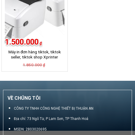
1.500.000
₫
Máy in đơn hàng tiktok, tiktok
seller, tiktok shop Xprinter
420B
Giá
Giá
1.850.000
₫
gốc
hiện
là:
tại
1.850.000₫.
là:
1.500.000₫.
VỀ CHÚNG TÔI
CÔNG TY TNHH CÔNG NGHỆ THIẾT BỊ THUẬN AN
Địa chỉ: 73 Ngô Từ, P Lam Sơn, TP Thanh Hoá
MSDN: 2803020695