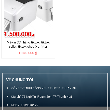
1.500.000
₫
Máy in đơn hàng tiktok, tiktok
seller, tiktok shop Xprinter
420B
Giá
Giá
1.850.000
₫
gốc
hiện
là:
tại
1.850.000₫.
là:
1.500.000₫.
VỀ CHÚNG TÔI
CÔNG TY TNHH CÔNG NGHỆ THIẾT BỊ THUẬN AN
Địa chỉ: 73 Ngô Từ, P Lam Sơn, TP Thanh Hoá
MSDN: 2803020695