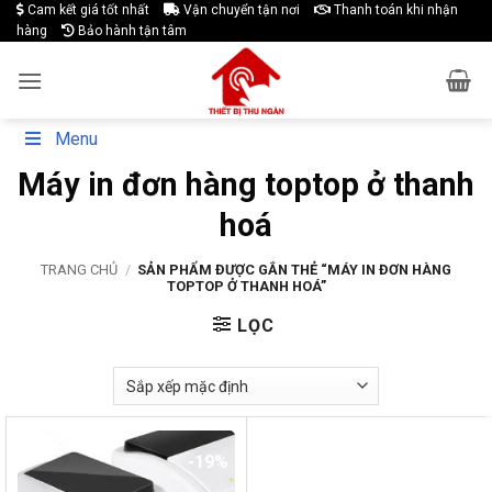
Skip
Cam kết giá tốt nhất
Vận chuyển tận nơi
Thanh toán khi nhận
hàng
Bảo hành tận tâm
to
content
Menu
Máy in đơn hàng toptop ở thanh
hoá
TRANG CHỦ
/
SẢN PHẨM ĐƯỢC GẮN THẺ “MÁY IN ĐƠN HÀNG
TOPTOP Ở THANH HOÁ”
LỌC
-19%