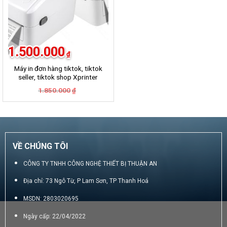
1.500.000
₫
Máy in đơn hàng tiktok, tiktok
seller, tiktok shop Xprinter
420B
Giá
Giá
1.850.000
₫
gốc
hiện
là:
tại
1.850.000₫.
là:
1.500.000₫.
VỀ CHÚNG TÔI
CÔNG TY TNHH CÔNG NGHỆ THIẾT BỊ THUẬN AN
Địa chỉ: 73 Ngô Từ, P Lam Sơn, TP Thanh Hoá
MSDN: 2803020695
Ngày cấp: 22/04/2022