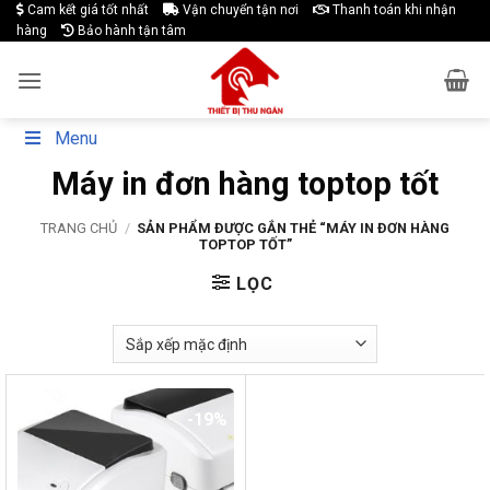
Skip
Cam kết giá tốt nhất
Vận chuyển tận nơi
Thanh toán khi nhận
hàng
Bảo hành tận tâm
to
content
Menu
Máy in đơn hàng toptop tốt
TRANG CHỦ
/
SẢN PHẨM ĐƯỢC GẮN THẺ “MÁY IN ĐƠN HÀNG
TOPTOP TỐT”
LỌC
-19%