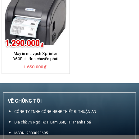
1.290.000
₫
Máy in mã vạch Xprinter
360B, in đơn chuyển phát
GHN, GHTK, Viettel Post,
Giá
Giá
1.650.000
₫
VNpost, Best, J&T
gốc
hiện
là:
tại
1.650.000₫.
là:
1.290.000₫.
VỀ CHÚNG TÔI
CÔNG TY TNHH CÔNG NGHỆ THIẾT BỊ THUẬN AN
Địa chỉ: 73 Ngô Từ, P Lam Sơn, TP Thanh Hoá
MSDN: 2803020695