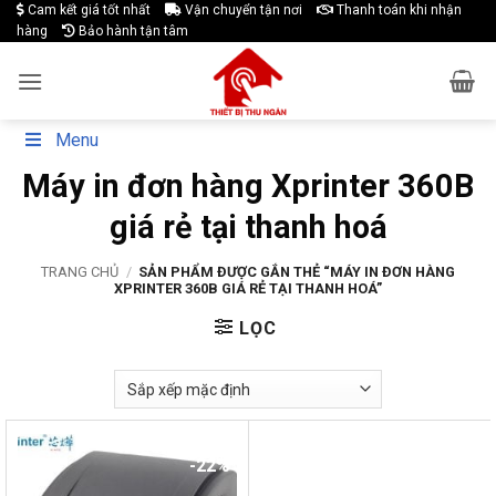
Skip
Cam kết giá tốt nhất
Vận chuyển tận nơi
Thanh toán khi nhận
hàng
Bảo hành tận tâm
to
content
Menu
Máy in đơn hàng Xprinter 360B
giá rẻ tại thanh hoá
TRANG CHỦ
/
SẢN PHẨM ĐƯỢC GẮN THẺ “MÁY IN ĐƠN HÀNG
XPRINTER 360B GIÁ RẺ TẠI THANH HOÁ”
LỌC
-22%