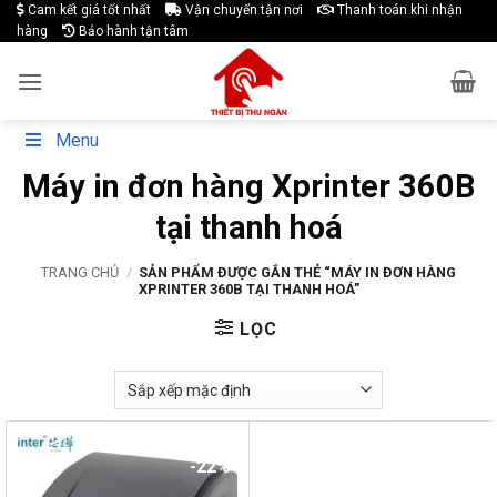
Skip
Cam kết giá tốt nhất
Vận chuyển tận nơi
Thanh toán khi nhận
hàng
Bảo hành tận tâm
to
content
Menu
Máy in đơn hàng Xprinter 360B
tại thanh hoá
TRANG CHỦ
/
SẢN PHẨM ĐƯỢC GẮN THẺ “MÁY IN ĐƠN HÀNG
XPRINTER 360B TẠI THANH HOÁ”
LỌC
-22%