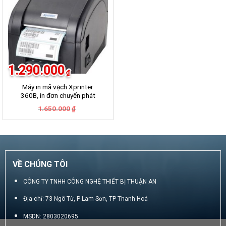
1.290.000
₫
Máy in mã vạch Xprinter
360B, in đơn chuyển phát
GHN, GHTK, Viettel Post,
Giá
Giá
1.650.000
₫
VNpost, Best, J&T
gốc
hiện
là:
tại
1.650.000₫.
là:
1.290.000₫.
VỀ CHÚNG TÔI
CÔNG TY TNHH CÔNG NGHỆ THIẾT BỊ THUẬN AN
Địa chỉ: 73 Ngô Từ, P Lam Sơn, TP Thanh Hoá
MSDN: 2803020695