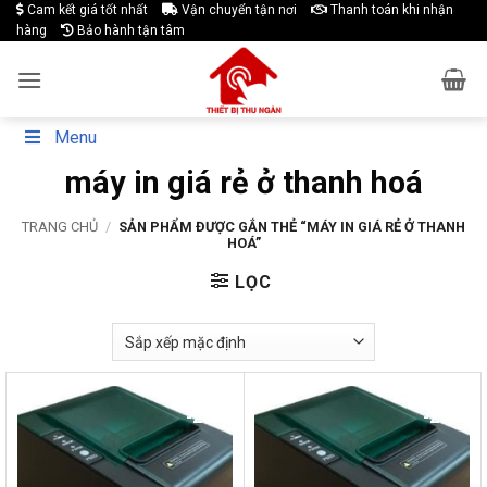
Skip
Cam kết giá tốt nhất
Vận chuyển tận nơi
Thanh toán khi nhận
hàng
Bảo hành tận tâm
to
content
Menu
máy in giá rẻ ở thanh hoá
TRANG CHỦ
/
SẢN PHẨM ĐƯỢC GẮN THẺ “MÁY IN GIÁ RẺ Ở THANH
HOÁ”
LỌC
-28%
-27%