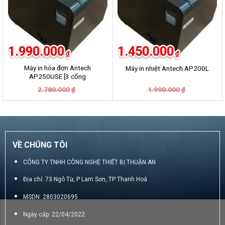
1.990.000
1.450.000
₫
₫
Máy in hóa đơn Antech
Máy in nhiệt Antech AP200L
AP250USE [3 cổng
USB+LAN+COM]
Giá
Giá
Giá
Giá
2.780.000
1.990.000
₫
₫
gốc
hiện
gốc
hiện
là:
tại
là:
tại
2.780.000₫.
là:
1.990.000₫.
là:
1.990.000₫.
1.450.000₫.
VỀ CHÚNG TÔI
CÔNG TY TNHH CÔNG NGHỆ THIẾT BỊ THUẬN AN
Địa chỉ: 73 Ngô Từ, P Lam Sơn, TP Thanh Hoá
MSDN: 2803020695
Ngày cấp: 22/04/2022