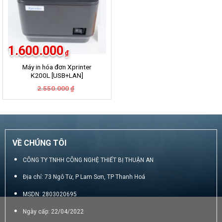
1.600.000
₫
Máy in hóa đơn Xprinter
K200L [USB+LAN]
Giá
Giá
2.550.000
₫
gốc
hiện
là:
tại
2.550.000₫.
là:
1.600.000₫.
VỀ CHÚNG TÔI
CÔNG TY TNHH CÔNG NGHỆ THIẾT BỊ THUẬN AN
Địa chỉ: 73 Ngô Từ, P Lam Sơn, TP Thanh Hoá
MSDN: 2803020695
Ngày cấp: 22/04/2022