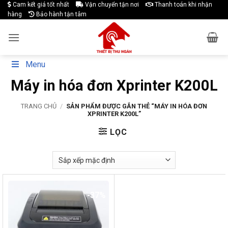
Skip
Cam kết giá tốt nhất
Vận chuyển tận nơi
Thanh toán khi nhận
hàng
Bảo hành tận tâm
to
content
Menu
Máy in hóa đơn Xprinter K200L
TRANG CHỦ
/
SẢN PHẨM ĐƯỢC GẮN THẺ “MÁY IN HÓA ĐƠN
XPRINTER K200L”
LỌC
-37%