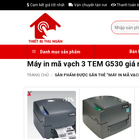
Skip
Cam kết giá tốt nhất
Vận chuyển tận nơi
Thanh toán k
to
content
Tìm
kiếm:
Bán 
Danh mục sản phẩm
Máy in mã vạch 3 TEM G530 giá r
TRANG CHỦ
/
SẢN PHẨM ĐƯỢC GẮN THẺ “MÁY IN MÃ VẠCH 
-12%
-8%