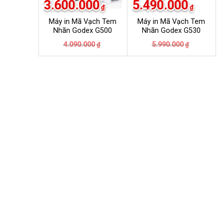
3.600.000
5.490.000
₫
₫
Máy in Mã Vạch Tem
Máy in Mã Vạch Tem
Nhãn Godex G500
Nhãn Godex G530
Giá
Giá
Giá
Giá
4.090.000
5.990.000
₫
₫
gốc
hiện
gốc
hiện
là:
tại
là:
tại
4.090.000₫.
là:
5.990.000
là:
3.600.000₫.
5.490.000