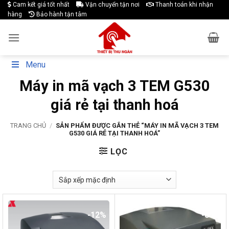
Skip
Cam kết giá tốt nhất
Vận chuyển tận nơi
Thanh toán khi nhận
hàng
Bảo hành tận tâm
to
content
Menu
Máy in mã vạch 3 TEM G530
giá rẻ tại thanh hoá
TRANG CHỦ
/
SẢN PHẨM ĐƯỢC GẮN THẺ “MÁY IN MÃ VẠCH 3 TEM
G530 GIÁ RẺ TẠI THANH HOÁ”
LỌC
-12%
-8%