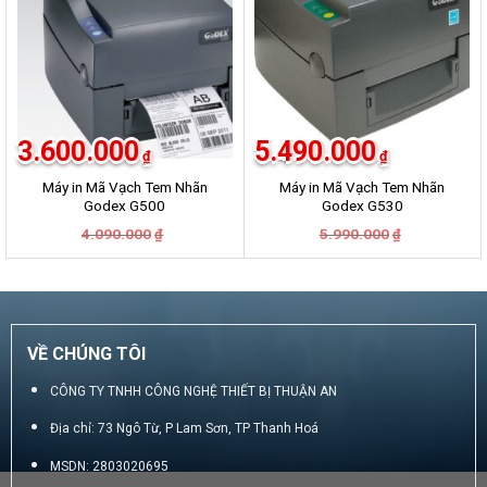
3.600.000
5.490.000
₫
₫
Máy in Mã Vạch Tem Nhãn
Máy in Mã Vạch Tem Nhãn
Godex G500
Godex G530
Giá
Giá
Giá
Giá
4.090.000
5.990.000
₫
₫
gốc
hiện
gốc
hiện
là:
tại
là:
tại
4.090.000₫.
là:
5.990.000₫.
là:
3.600.000₫.
5.490.000₫.
VỀ CHÚNG TÔI
CÔNG TY TNHH CÔNG NGHỆ THIẾT BỊ THUẬN AN
Địa chỉ: 73 Ngô Từ, P Lam Sơn, TP Thanh Hoá
MSDN: 2803020695