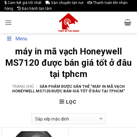
Skip
Cam kết giá tốt nhất
Vận chuyển tận nơi
Thanh toán khi nhận
hàng
Bảo hành tận tâm
to
content
Menu
máy in mã vạch Honeywell
MS7120 được bán giá tốt ở đâu
tại tphcm
TRANG CHỦ
/
SẢN PHẨM ĐƯỢC GẮN THẺ “MÁY IN MÃ VẠCH
HONEYWELL MS7120 ĐƯỢC BÁN GIÁ TỐT Ở ĐÂU TẠI TPHCM”
LỌC