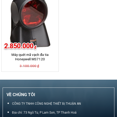
-8%
2.850.000
₫
Máy quét mã vạch đa tia
Honeywell MS7120
Giá
Giá
3.100.000
₫
gốc
hiện
là:
tại
3.100.000₫.
là:
2.850.000₫.
VỀ CHÚNG TÔI
CÔNG TY TNHH CÔNG NGHỆ THIẾT BỊ THUẬN AN
Địa chỉ: 73 Ngô Từ, P Lam Sơn, TP Thanh Hoá