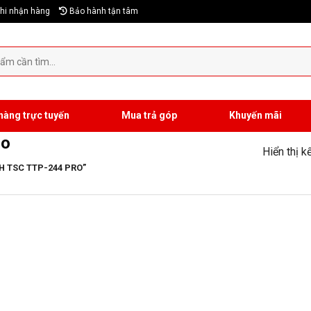
hi nhận hàng
Bảo hành tận tâm
hàng trực tuyến
Mua trả góp
Khuyến mãi
ro
Hiển thị k
 TSC TTP-244 PRO”