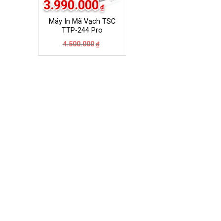
3.990.000
₫
Máy In Mã Vạch TSC
TTP-244 Pro
Giá
Giá
4.500.000
₫
gốc
hiện
là:
tại
4.500.000₫.
là:
3.990.000₫.