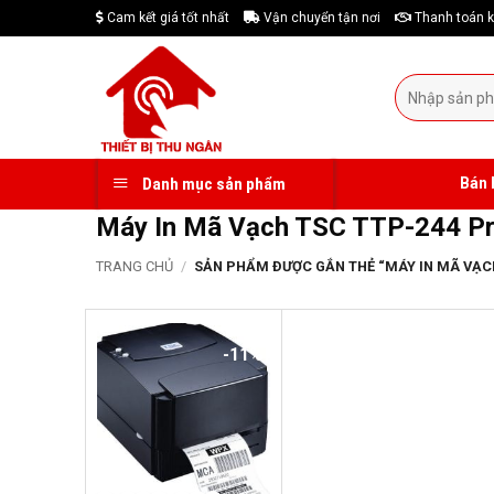
Skip
Cam kết giá tốt nhất
Vận chuyển tận nơi
Thanh toán k
to
content
Tìm
kiếm:
Bán 
Danh mục sản phẩm
Máy In Mã Vạch TSC TTP-244 P
TRANG CHỦ
/
SẢN PHẨM ĐƯỢC GẮN THẺ “MÁY IN MÃ VẠCH
-11%