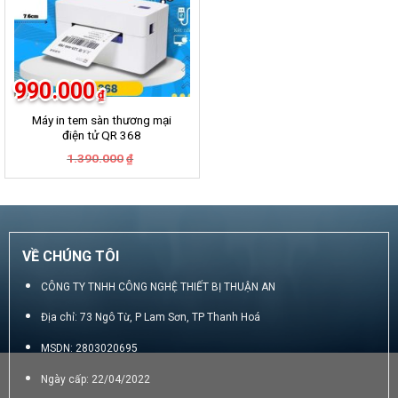
990.000
₫
Máy in tem sàn thương mại
điện tử QR 368
Giá
Giá
1.390.000
₫
gốc
hiện
là:
tại
1.390.000₫.
là:
990.000₫.
VỀ CHÚNG TÔI
CÔNG TY TNHH CÔNG NGHỆ THIẾT BỊ THUẬN AN
Địa chỉ: 73 Ngô Từ, P Lam Sơn, TP Thanh Hoá
MSDN: 2803020695
Ngày cấp: 22/04/2022