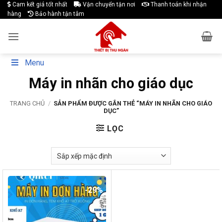
Skip
Cam kết giá tốt nhất
Vận chuyển tận nơi
Thanh toán khi nhận
hàng
Bảo hành tận tâm
to
content
Menu
Máy in nhãn cho giáo dục
TRANG CHỦ
/
SẢN PHẨM ĐƯỢC GẮN THẺ “MÁY IN NHÃN CHO GIÁO
DỤC”
LỌC
-29%