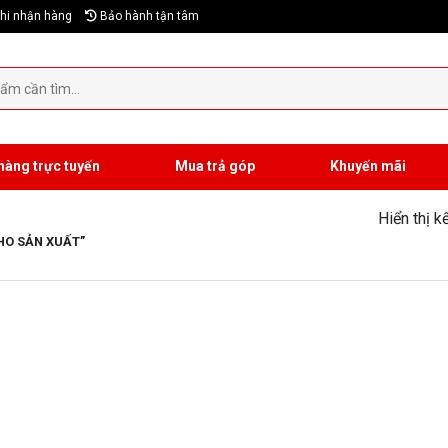
hi nhận hàng
Bảo hành tận tâm
hàng trực tuyến
Mua trả góp
Khuyến mãi
Hiển thị k
HO SẢN XUẤT”