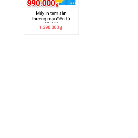
990.000
₫
Máy in tem sàn
thương mại điện tử
QR 368
Giá
Giá
1.390.000
₫
gốc
hiện
là:
tại
1.390.000₫.
là:
990.000₫.