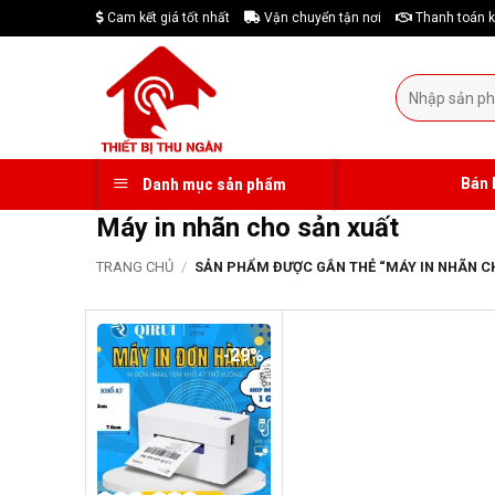
Skip
Cam kết giá tốt nhất
Vận chuyển tận nơi
Thanh toán k
to
content
Tìm
kiếm:
Bán 
Danh mục sản phẩm
Máy in nhãn cho sản xuất
TRANG CHỦ
/
SẢN PHẨM ĐƯỢC GẮN THẺ “MÁY IN NHÃN C
-29%