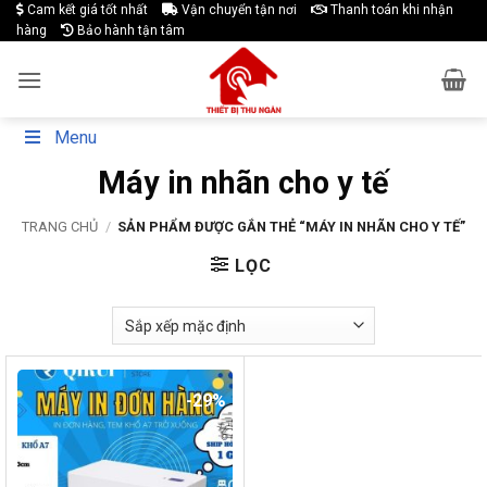
Skip
Cam kết giá tốt nhất
Vận chuyển tận nơi
Thanh toán khi nhận
hàng
Bảo hành tận tâm
to
content
Menu
Máy in nhãn cho y tế
TRANG CHỦ
/
SẢN PHẨM ĐƯỢC GẮN THẺ “MÁY IN NHÃN CHO Y TẾ”
LỌC
-29%