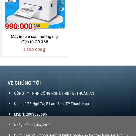
990.000
₫
Máy in tem sàn thương mại
điện tử QR 368
Giá
Giá
1.390.000
₫
gốc
hiện
là:
tại
1.390.000₫.
là:
990.000₫.
VỀ CHÚNG TÔI
CÔNG TY TNHH CÔNG NGHỆ THIẾT BỊ THUẬN AN
Địa chỉ: 73 Ngô Từ, P Lam Sơn, TP Thanh Hoá
MSDN: 2803020695
Ngày cấp: 22/04/2022
Được cấp bởi: Phòng đăng kí Kinh Doanh - Sở kế hoạch và đầu tư tỉnh