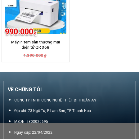
990.000
₫
Máy in tem sàn thương mại
điện tử QR 368
Giá
Giá
1.390.000
₫
gốc
hiện
là:
tại
1.390.000₫.
là:
990.000₫.
VỀ CHÚNG TÔI
CÔNG TY TNHH CÔNG NGHỆ THIẾT BỊ THUẬN AN
Địa chỉ: 73 Ngô Từ, P Lam Sơn, TP Thanh Hoá
MSDN: 2803020695
Ngày cấp: 22/04/2022