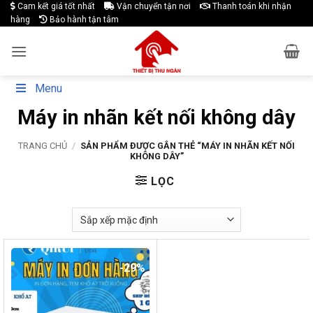
Skip
Cam kết giá tốt nhất
Vận chuyển tận nơi
Thanh toán khi nhận
hàng
Bảo hành tận tâm
to
content
Menu
Máy in nhãn kết nối không dây
TRANG CHỦ
/
SẢN PHẨM ĐƯỢC GẮN THẺ “MÁY IN NHÃN KẾT NỐI
KHÔNG DÂY”
LỌC
-29%