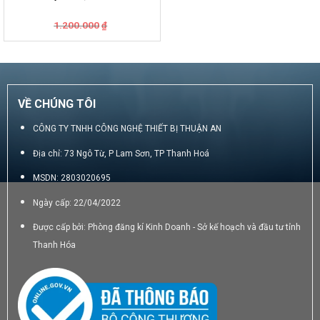
Giá
Giá
1.200.000
₫
gốc
hiện
là:
tại
1.200.000₫.
là:
950.000₫.
VỀ CHÚNG TÔI
CÔNG TY TNHH CÔNG NGHỆ THIẾT BỊ THUẬN AN
Địa chỉ: 73 Ngô Từ, P Lam Sơn, TP Thanh Hoá
MSDN: 2803020695
Ngày cấp: 22/04/2022
Được cấp bởi: Phòng đăng kí Kinh Doanh - Sở kế hoạch và đầu tư tỉnh
Thanh Hóa