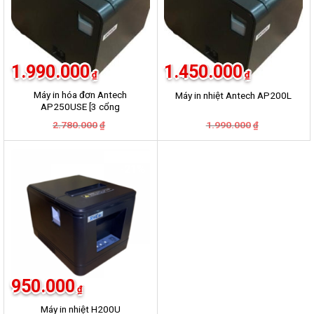
1.990.000
1.450.000
₫
₫
Máy in hóa đơn Antech
Máy in nhiệt Antech AP200L
AP250USE [3 cổng
USB+LAN+COM]
Giá
Giá
Giá
Giá
2.780.000
1.990.000
₫
₫
gốc
hiện
gốc
hiện
là:
tại
là:
tại
2.780.000₫.
là:
1.990.000₫.
là:
1.990.000₫.
1.450.000₫.
-21%
950.000
₫
Máy in nhiệt H200U