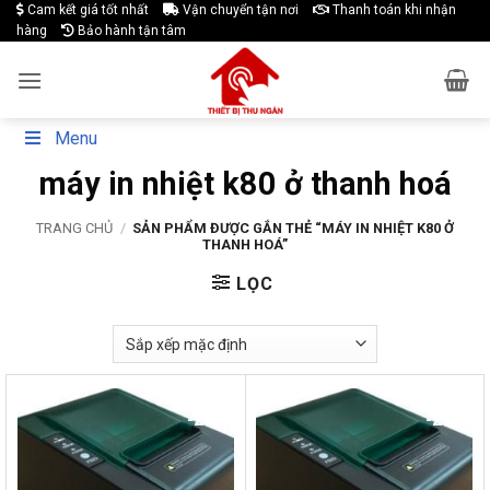
Skip
Cam kết giá tốt nhất
Vận chuyển tận nơi
Thanh toán khi nhận
hàng
Bảo hành tận tâm
to
content
Menu
máy in nhiệt k80 ở thanh hoá
TRANG CHỦ
/
SẢN PHẨM ĐƯỢC GẮN THẺ “MÁY IN NHIỆT K80 Ở
THANH HOÁ”
LỌC
-28%
-27%