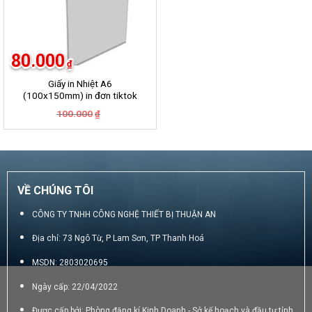
80.000
₫
Giấy in Nhiệt A6
(100x150mm) in đơn tiktok
ShopPee Lazada …….
Giá
Giá
100.000
₫
gốc
hiện
là:
tại
100.000₫.
là:
80.000₫.
VỀ CHÚNG TÔI
CÔNG TY TNHH CÔNG NGHỆ THIẾT BỊ THUẬN AN
Địa chỉ: 73 Ngô Từ, P Lam Sơn, TP Thanh Hoá
MSDN: 2803020695
Ngày cấp: 22/04/2022
Được cấp bởi: Phòng đăng kí Kinh Doanh - Sở kế hoạch và đầu tư tỉnh