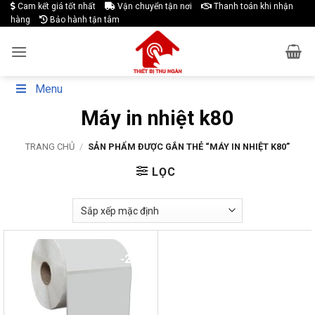
Skip
Cam kết giá tốt nhất
Vận chuyển tận nơi
Thanh toán khi nhận
hàng
Bảo hành tận tâm
to
content
Menu
Máy in nhiệt k80
TRANG CHỦ
/
SẢN PHẨM ĐƯỢC GẮN THẺ “MÁY IN NHIỆT K80”
LỌC
-20%