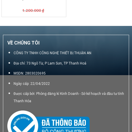
Giá
Giá
1.200.000
₫
gốc
hiện
là:
tại
1.200.000₫.
là:
950.000₫.
VỀ CHÚNG TÔI
CÔNG TY TNHH CÔNG NGHỆ THIẾT BỊ THUẬN AN
Địa chỉ: 73 Ngô Từ, P Lam Sơn, TP Thanh Hoá
MSDN: 2803020695
Ngày cấp: 22/04/2022
Được cấp bởi: Phòng đăng kí Kinh Doanh - Sở kế hoạch và đầu tư tỉnh
Thanh Hóa