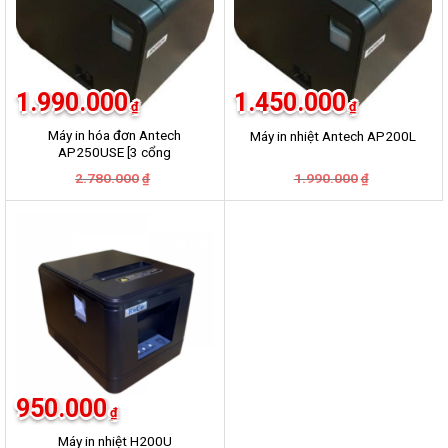
1.990.000
1.450.000
₫
₫
Máy in hóa đơn Antech
Máy in nhiệt Antech AP200L
AP250USE [3 cổng
USB+LAN+COM]
Giá
Giá
Giá
Giá
2.780.000
1.990.000
₫
₫
gốc
hiện
gốc
hiện
là:
tại
là:
tại
2.780.000₫.
là:
1.990.000₫.
là:
1.990.000₫.
1.450.000₫.
-21%
950.000
₫
Máy in nhiệt H200U