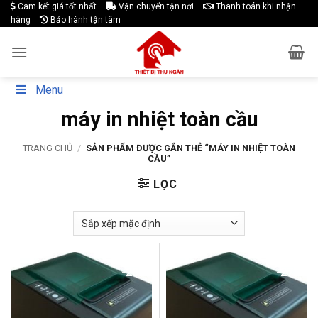
Skip
Cam kết giá tốt nhất
Vận chuyển tận nơi
Thanh toán khi nhận
hàng
Bảo hành tận tâm
to
content
Menu
máy in nhiệt toàn cầu
TRANG CHỦ
/
SẢN PHẨM ĐƯỢC GẮN THẺ “MÁY IN NHIỆT TOÀN
CẦU”
LỌC
-28%
-27%