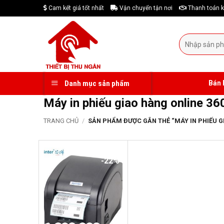
Skip
Cam kết giá tốt nhất
Vận chuyển tận nơi
Thanh toán k
to
content
Tìm
kiếm:
Bán 
Danh mục sản phẩm
Máy in phiếu giao hàng online 36
TRANG CHỦ
/
SẢN PHẨM ĐƯỢC GẮN THẺ “MÁY IN PHIẾU GI
-22%