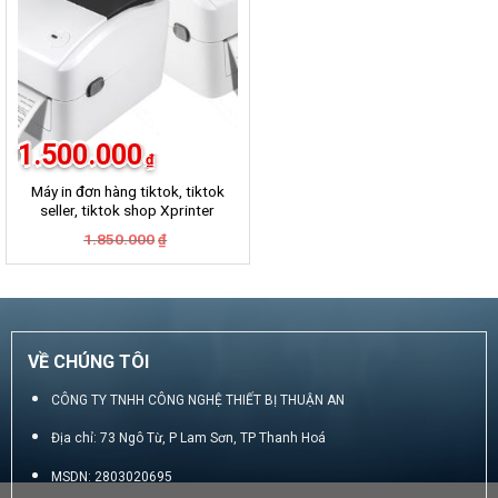
1.500.000
₫
Máy in đơn hàng tiktok, tiktok
seller, tiktok shop Xprinter
420B
Giá
Giá
1.850.000
₫
gốc
hiện
là:
tại
1.850.000₫.
là:
1.500.000₫.
VỀ CHÚNG TÔI
CÔNG TY TNHH CÔNG NGHỆ THIẾT BỊ THUẬN AN
Địa chỉ: 73 Ngô Từ, P Lam Sơn, TP Thanh Hoá
MSDN: 2803020695