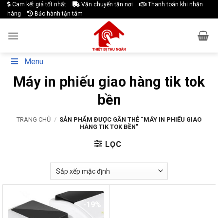
Skip
Cam kết giá tốt nhất
Vận chuyển tận nơi
Thanh toán khi nhận
hàng
Bảo hành tận tâm
to
content
Menu
Máy in phiếu giao hàng tik tok
bền
TRANG CHỦ
/
SẢN PHẨM ĐƯỢC GẮN THẺ “MÁY IN PHIẾU GIAO
HÀNG TIK TOK BỀN”
LỌC
-19%