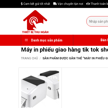
Skip
Cam kết giá tốt nhất
Vận chuyển tận nơi
Thanh toán k
to
content
Tìm
kiếm:
Bán 
Danh mục sản phẩm
Máy in phiếu giao hàng tik tok sh
TRANG CHỦ
/
SẢN PHẨM ĐƯỢC GẮN THẺ “MÁY IN PHIẾU GI
-19%