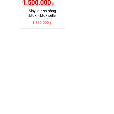
1.500.000
₫
Máy in đơn hàng
tiktok, tiktok seller,
tiktok shop Xprinter
Giá
Giá
1.850.000
₫
420B
gốc
hiện
là:
tại
1.850.000₫.
là:
1.500.000₫.