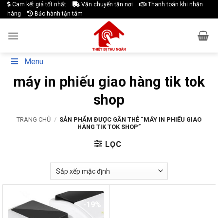
Skip
Cam kết giá tốt nhất
Vận chuyển tận nơi
Thanh toán khi nhận
hàng
Bảo hành tận tâm
to
content
Menu
máy in phiếu giao hàng tik tok
shop
TRANG CHỦ
/
SẢN PHẨM ĐƯỢC GẮN THẺ “MÁY IN PHIẾU GIAO
HÀNG TIK TOK SHOP”
LỌC
-19%