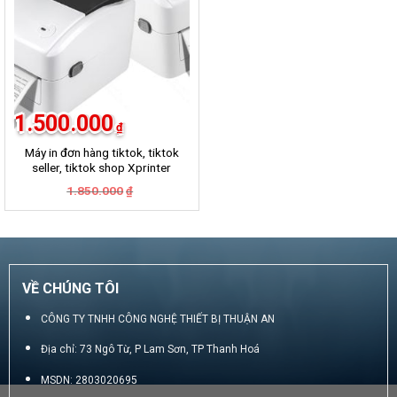
1.500.000
₫
Máy in đơn hàng tiktok, tiktok
seller, tiktok shop Xprinter
420B
Giá
Giá
1.850.000
₫
gốc
hiện
là:
tại
1.850.000₫.
là:
1.500.000₫.
VỀ CHÚNG TÔI
CÔNG TY TNHH CÔNG NGHỆ THIẾT BỊ THUẬN AN
Địa chỉ: 73 Ngô Từ, P Lam Sơn, TP Thanh Hoá
MSDN: 2803020695