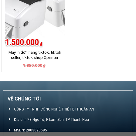
1.500.000
₫
Máy in đơn hàng tiktok, tiktok
seller, tiktok shop Xprinter
420B
Giá
Giá
1.850.000
₫
gốc
hiện
là:
tại
1.850.000₫.
là:
1.500.000₫.
VỀ CHÚNG TÔI
CÔNG TY TNHH CÔNG NGHỆ THIẾT BỊ THUẬN AN
Địa chỉ: 73 Ngô Từ, P Lam Sơn, TP Thanh Hoá
MSDN: 2803020695