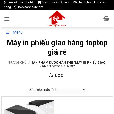
Skip
Cam kết giá tốt nhất
Vận chuyển tận nơi
Thanh toán khi nhận
hàng
Bảo hành tận tâm
to
content
Menu
Máy in phiếu giao hàng toptop
giá rẻ
TRANG CHỦ
/
SẢN PHẨM ĐƯỢC GẮN THẺ “MÁY IN PHIẾU GIAO
HÀNG TOPTOP GIÁ RẺ”
LỌC
-19%