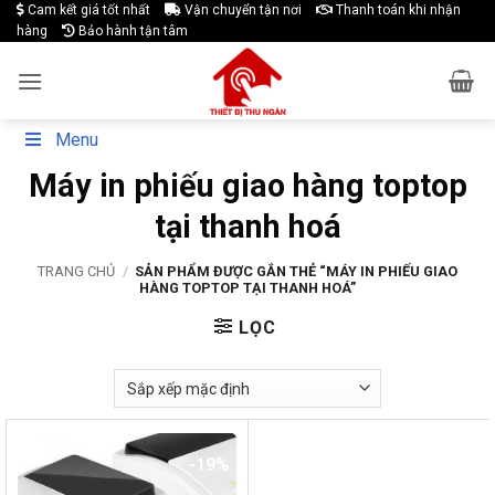
Skip
Cam kết giá tốt nhất
Vận chuyển tận nơi
Thanh toán khi nhận
hàng
Bảo hành tận tâm
to
content
Menu
Máy in phiếu giao hàng toptop
tại thanh hoá
TRANG CHỦ
/
SẢN PHẨM ĐƯỢC GẮN THẺ “MÁY IN PHIẾU GIAO
HÀNG TOPTOP TẠI THANH HOÁ”
LỌC
-19%