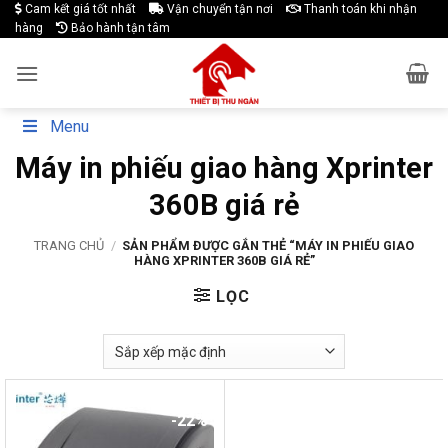
Skip
Cam kết giá tốt nhất
Vận chuyển tận nơi
Thanh toán khi nhận
hàng
Bảo hành tận tâm
to
content
Menu
Máy in phiếu giao hàng Xprinter
360B giá rẻ
TRANG CHỦ
/
SẢN PHẨM ĐƯỢC GẮN THẺ “MÁY IN PHIẾU GIAO
HÀNG XPRINTER 360B GIÁ RẺ”
LỌC
-22%