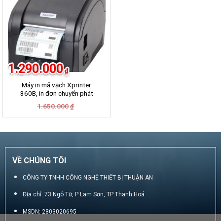
1.290.000
₫
Máy in mã vạch Xprinter
360B, in đơn chuyển phát
GHN, GHTK, Viettel Post,
Giá
Giá
1.650.000
₫
VNpost, Best, J&T
gốc
hiện
là:
tại
1.650.000₫.
là:
1.290.000₫.
VỀ CHÚNG TÔI
CÔNG TY TNHH CÔNG NGHỆ THIẾT BỊ THUẬN AN
Địa chỉ: 73 Ngô Từ, P Lam Sơn, TP Thanh Hoá
MSDN: 2803020695