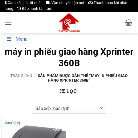
Skip
Cam kết giá tốt nhất
Vận chuyển tận nơi
Thanh toán khi nhận
hàng
Bảo hành tận tâm
to
content
Menu
máy in phiếu giao hàng Xprinter
360B
TRANG CHỦ
/
SẢN PHẨM ĐƯỢC GẮN THẺ “MÁY IN PHIẾU GIAO
HÀNG XPRINTER 360B”
LỌC
-22%