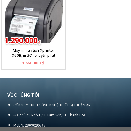
1.290.000
₫
Máy in mã vạch Xprinter
360B, in đơn chuyển phát
GHN, GHTK, Viettel Post,
Giá
Giá
1.650.000
₫
VNpost, Best, J&T
gốc
hiện
là:
tại
1.650.000₫.
là:
1.290.000₫.
VỀ CHÚNG TÔI
CÔNG TY TNHH CÔNG NGHỆ THIẾT BỊ THUẬN AN
Địa chỉ: 73 Ngô Từ, P Lam Sơn, TP Thanh Hoá
MSDN: 2803020695