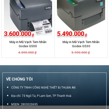
3.600.000
5.490.000
₫
₫
Máy in Mã Vạch Tem Nhãn
Máy in Mã Vạch Tem Nhãn
Godex G500
Godex G530
Giá
Giá
Giá
Giá
4.090.000
5.990.000
₫
₫
gốc
hiện
gốc
hiện
là:
tại
là:
tại
4.090.000₫.
là:
5.990.000₫.
là:
3.600.000₫.
5.490.000₫.
VỀ CHÚNG TÔI
CÔNG TY TNHH CÔNG NGHỆ THIẾT BỊ THUẬN AN
Địa chỉ: 73 Ngô Từ, P Lam Sơn, TP Thanh Hoá
MSDN: 2803020695