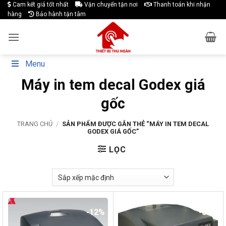
Skip
Cam kết giá tốt nhất
Vận chuyển tận nơi
Thanh toán khi nhận
hàng
Bảo hành tận tâm
to
content
Menu
Máy in tem decal Godex giá
gốc
TRANG CHỦ
/
SẢN PHẨM ĐƯỢC GẮN THẺ “MÁY IN TEM DECAL
GODEX GIÁ GỐC”
LỌC
-12%
-8%