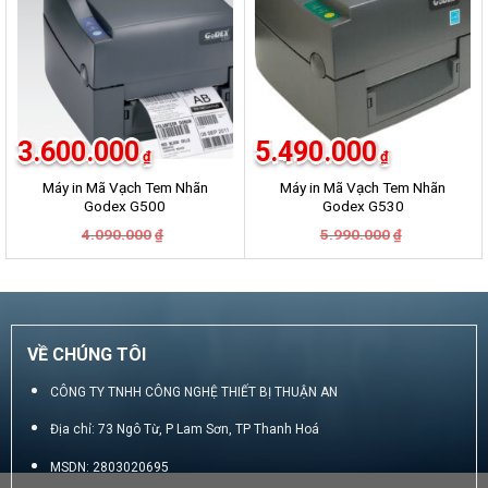
3.600.000
5.490.000
₫
₫
Máy in Mã Vạch Tem Nhãn
Máy in Mã Vạch Tem Nhãn
Godex G500
Godex G530
Giá
Giá
Giá
Giá
4.090.000
5.990.000
₫
₫
gốc
hiện
gốc
hiện
là:
tại
là:
tại
4.090.000₫.
là:
5.990.000₫.
là:
3.600.000₫.
5.490.000₫.
VỀ CHÚNG TÔI
CÔNG TY TNHH CÔNG NGHỆ THIẾT BỊ THUẬN AN
Địa chỉ: 73 Ngô Từ, P Lam Sơn, TP Thanh Hoá
MSDN: 2803020695