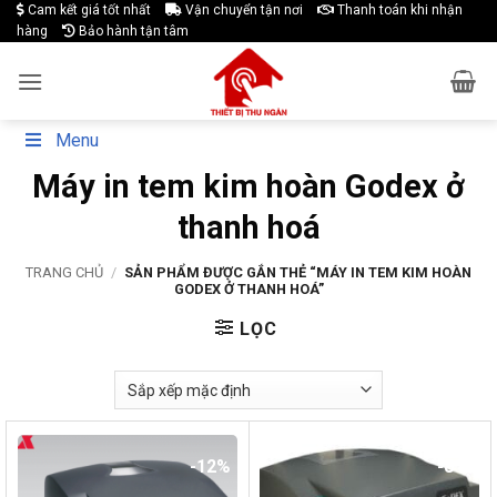
Skip
Cam kết giá tốt nhất
Vận chuyển tận nơi
Thanh toán khi nhận
hàng
Bảo hành tận tâm
to
content
Menu
Máy in tem kim hoàn Godex ở
thanh hoá
TRANG CHỦ
/
SẢN PHẨM ĐƯỢC GẮN THẺ “MÁY IN TEM KIM HOÀN
GODEX Ở THANH HOÁ”
LỌC
-12%
-8%