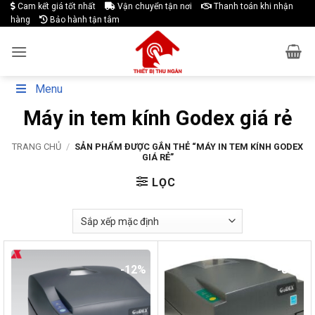
Skip
Cam kết giá tốt nhất
Vận chuyển tận nơi
Thanh toán khi nhận
hàng
Bảo hành tận tâm
to
content
Menu
Máy in tem kính Godex giá rẻ
TRANG CHỦ
/
SẢN PHẨM ĐƯỢC GẮN THẺ “MÁY IN TEM KÍNH GODEX
GIÁ RẺ”
LỌC
-12%
-8%