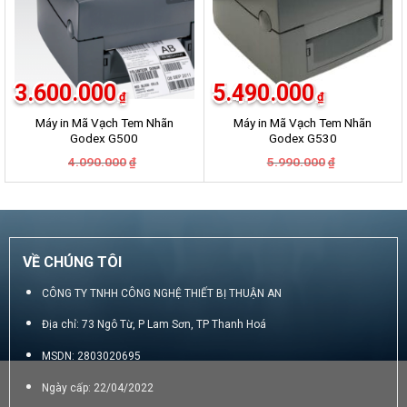
3.600.000
5.490.000
₫
₫
Máy in Mã Vạch Tem Nhãn
Máy in Mã Vạch Tem Nhãn
Godex G500
Godex G530
Giá
Giá
Giá
Giá
4.090.000
5.990.000
₫
₫
gốc
hiện
gốc
hiện
là:
tại
là:
tại
4.090.000₫.
là:
5.990.000₫.
là:
3.600.000₫.
5.490.000₫.
VỀ CHÚNG TÔI
CÔNG TY TNHH CÔNG NGHỆ THIẾT BỊ THUẬN AN
Địa chỉ: 73 Ngô Từ, P Lam Sơn, TP Thanh Hoá
MSDN: 2803020695
Ngày cấp: 22/04/2022