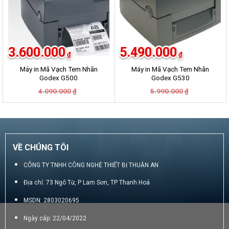
3.600.000
5.490.000
₫
₫
Máy in Mã Vạch Tem Nhãn
Máy in Mã Vạch Tem Nhãn
Godex G500
Godex G530
Giá
Giá
Giá
Giá
4.090.000
5.990.000
₫
₫
gốc
hiện
gốc
hiện
là:
tại
là:
tại
4.090.000₫.
là:
5.990.000₫.
là:
3.600.000₫.
5.490.000₫.
VỀ CHÚNG TÔI
CÔNG TY TNHH CÔNG NGHỆ THIẾT BỊ THUẬN AN
Địa chỉ: 73 Ngô Từ, P Lam Sơn, TP Thanh Hoá
MSDN: 2803020695
Ngày cấp: 22/04/2022