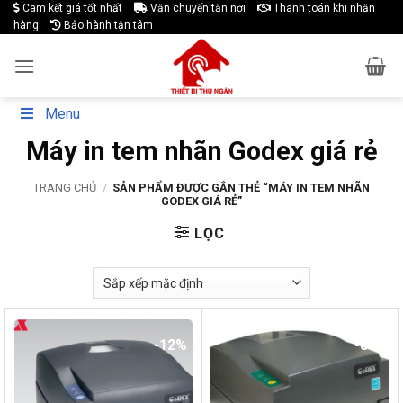
Skip
Cam kết giá tốt nhất
Vận chuyển tận nơi
Thanh toán khi nhận
hàng
Bảo hành tận tâm
to
content
Menu
Máy in tem nhãn Godex giá rẻ
TRANG CHỦ
/
SẢN PHẨM ĐƯỢC GẮN THẺ “MÁY IN TEM NHÃN
GODEX GIÁ RẺ”
LỌC
-12%
-8%