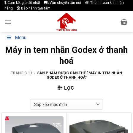
Skip
Cam kết giá tốt nhất
Vận chuyển tận nơi
Thanh toán khi nhận
hàng
Bảo hành tận tâm
to
content
Menu
Máy in tem nhãn Godex ở thanh
hoá
TRANG CHỦ
/
SẢN PHẨM ĐƯỢC GẮN THẺ “MÁY IN TEM NHÃN
GODEX Ở THANH HOÁ”
LỌC
-12%
-8%