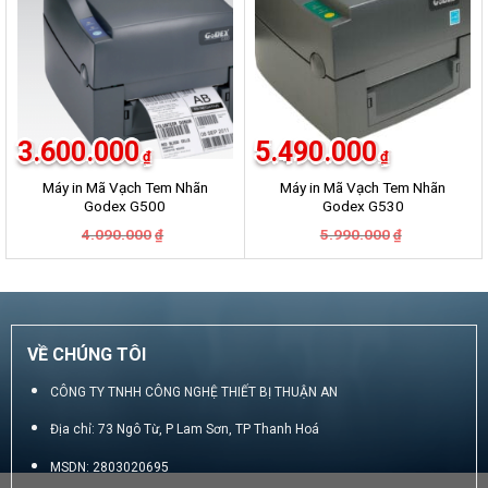
3.600.000
5.490.000
₫
₫
Máy in Mã Vạch Tem Nhãn
Máy in Mã Vạch Tem Nhãn
Godex G500
Godex G530
Giá
Giá
Giá
Giá
4.090.000
5.990.000
₫
₫
gốc
hiện
gốc
hiện
là:
tại
là:
tại
4.090.000₫.
là:
5.990.000₫.
là:
3.600.000₫.
5.490.000₫.
VỀ CHÚNG TÔI
CÔNG TY TNHH CÔNG NGHỆ THIẾT BỊ THUẬN AN
Địa chỉ: 73 Ngô Từ, P Lam Sơn, TP Thanh Hoá
MSDN: 2803020695