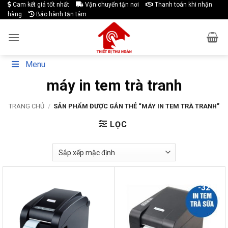
Skip
Cam kết giá tốt nhất
Vận chuyển tận nơi
Thanh toán khi nhận
hàng
Bảo hành tận tâm
to
content
Menu
máy in tem trà tranh
TRANG CHỦ
/
SẢN PHẨM ĐƯỢC GẮN THẺ “MÁY IN TEM TRÀ TRANH”
LỌC
-21%
-32%