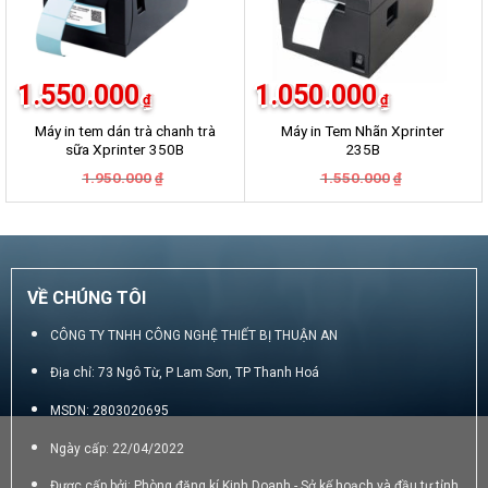
1.550.000
1.050.000
₫
₫
Máy in tem dán trà chanh trà
Máy in Tem Nhãn Xprinter
sữa Xprinter 350B
235B
Giá
Giá
Giá
Giá
1.950.000
1.550.000
₫
₫
gốc
hiện
gốc
hiện
là:
tại
là:
tại
1.950.000₫.
là:
1.550.000₫.
là:
1.550.000₫.
1.050.000₫.
VỀ CHÚNG TÔI
CÔNG TY TNHH CÔNG NGHỆ THIẾT BỊ THUẬN AN
Địa chỉ: 73 Ngô Từ, P Lam Sơn, TP Thanh Hoá
MSDN: 2803020695
Ngày cấp: 22/04/2022
Được cấp bởi: Phòng đăng kí Kinh Doanh - Sở kế hoạch và đầu tư tỉnh