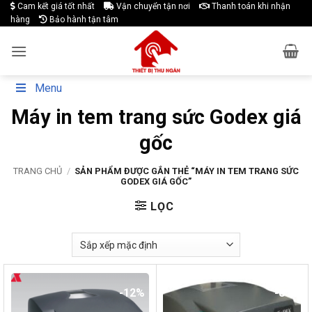
Skip
Cam kết giá tốt nhất
Vận chuyển tận nơi
Thanh toán khi nhận
hàng
Bảo hành tận tâm
to
content
Menu
Máy in tem trang sức Godex giá
gốc
TRANG CHỦ
/
SẢN PHẨM ĐƯỢC GẮN THẺ “MÁY IN TEM TRANG SỨC
GODEX GIÁ GỐC”
LỌC
-12%
-8%