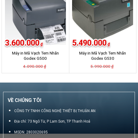
3.600.000
5.490.000
₫
₫
Máy in Mã Vạch Tem Nhãn
Máy in Mã Vạch Tem Nhãn
Godex G500
Godex G530
Giá
Giá
Giá
Giá
4.090.000
5.990.000
₫
₫
gốc
hiện
gốc
hiện
là:
tại
là:
tại
4.090.000₫.
là:
5.990.000₫.
là:
3.600.000₫.
5.490.000₫.
VỀ CHÚNG TÔI
CÔNG TY TNHH CÔNG NGHỆ THIẾT BỊ THUẬN AN
Địa chỉ: 73 Ngô Từ, P Lam Sơn, TP Thanh Hoá
MSDN: 2803020695