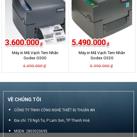
3.600.000
5.490.000
₫
₫
Máy in Mã Vạch Tem Nhãn
Máy in Mã Vạch Tem Nhãn
Godex G500
Godex G530
Giá
Giá
Giá
Giá
4.090.000
5.990.000
₫
₫
gốc
hiện
gốc
hiện
là:
tại
là:
tại
4.090.000₫.
là:
5.990.000₫.
là:
3.600.000₫.
5.490.000₫.
VỀ CHÚNG TÔI
CÔNG TY TNHH CÔNG NGHỆ THIẾT BỊ THUẬN AN
Địa chỉ: 73 Ngô Từ, P Lam Sơn, TP Thanh Hoá
MSDN: 2803020695