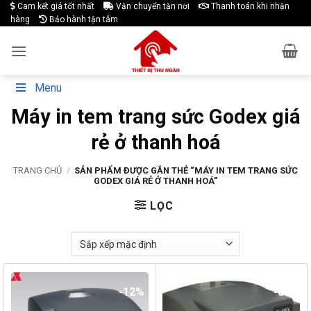
Skip
Cam kết giá tốt nhất
Vận chuyển tận nơi
Thanh toán khi nhận
hàng
Bảo hành tận tâm
to
content
Menu
Máy in tem trang sức Godex giá
rẻ ở thanh hoá
TRANG CHỦ
/
SẢN PHẨM ĐƯỢC GẮN THẺ “MÁY IN TEM TRANG SỨC
GODEX GIÁ RẺ Ở THANH HOÁ”
LỌC
-12%
-8%