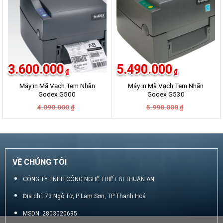
3.600.000
5.490.000
₫
₫
Máy in Mã Vạch Tem Nhãn
Máy in Mã Vạch Tem Nhãn
Godex G500
Godex G530
Giá
Giá
Giá
Giá
4.090.000
5.990.000
₫
₫
gốc
hiện
gốc
hiện
là:
tại
là:
tại
4.090.000₫.
là:
5.990.000₫.
là:
3.600.000₫.
5.490.000₫.
VỀ CHÚNG TÔI
CÔNG TY TNHH CÔNG NGHỆ THIẾT BỊ THUẬN AN
Địa chỉ: 73 Ngô Từ, P Lam Sơn, TP Thanh Hoá
MSDN: 2803020695