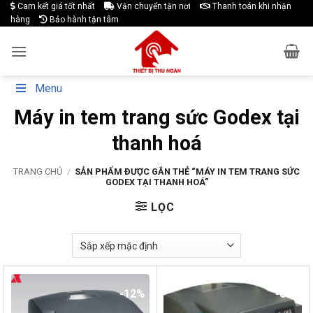
Skip
Cam kết giá tốt nhất
Vận chuyển tận nơi
Thanh toán khi nhận
hàng
Bảo hành tận tâm
to
content
Menu
Máy in tem trang sức Godex tại
thanh hoá
TRANG CHỦ
/
SẢN PHẨM ĐƯỢC GẮN THẺ “MÁY IN TEM TRANG SỨC
GODEX TẠI THANH HOÁ”
LỌC
-12%
-8%