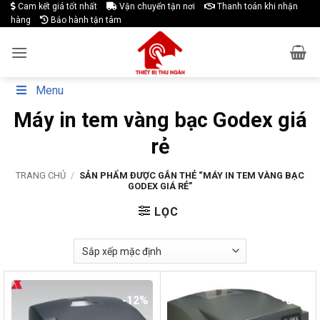
Skip
Cam kết giá tốt nhất
Vận chuyển tận nơi
Thanh toán khi nhận
hàng
Bảo hành tận tâm
to
content
Menu
Máy in tem vàng bạc Godex giá
rẻ
TRANG CHỦ
/
SẢN PHẨM ĐƯỢC GẮN THẺ “MÁY IN TEM VÀNG BẠC
GODEX GIÁ RẺ”
LỌC
-12%
-8%