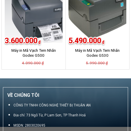
3.600.000
5.490.000
₫
₫
Máy in Mã Vạch Tem Nhãn
Máy in Mã Vạch Tem Nhãn
Godex G500
Godex G530
Giá
Giá
Giá
Giá
4.090.000
5.990.000
₫
₫
gốc
hiện
gốc
hiện
là:
tại
là:
tại
4.090.000₫.
là:
5.990.000₫.
là:
3.600.000₫.
5.490.000₫.
VỀ CHÚNG TÔI
CÔNG TY TNHH CÔNG NGHỆ THIẾT BỊ THUẬN AN
Địa chỉ: 73 Ngô Từ, P Lam Sơn, TP Thanh Hoá
MSDN: 2803020695