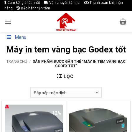
Skip
Cam kết giá tốt nhất
Vận chuyển tận nơi
Thanh toán khi nhận
hàng
Bảo hành tận tâm
to
content
Menu
Máy in tem vàng bạc Godex tốt
TRANG CHỦ
/
SẢN PHẨM ĐƯỢC GẮN THẺ “MÁY IN TEM VÀNG BẠC
GODEX TỐT”
LỌC
-12%
-8%