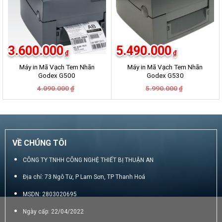
3.600.000
5.490.000
₫
₫
Máy in Mã Vạch Tem Nhãn
Máy in Mã Vạch Tem Nhãn
Godex G500
Godex G530
Giá
Giá
Giá
Giá
4.090.000
5.990.000
₫
₫
gốc
hiện
gốc
hiện
là:
tại
là:
tại
4.090.000₫.
là:
5.990.000₫.
là:
3.600.000₫.
5.490.000₫.
VỀ CHÚNG TÔI
CÔNG TY TNHH CÔNG NGHỆ THIẾT BỊ THUẬN AN
Địa chỉ: 73 Ngô Từ, P Lam Sơn, TP Thanh Hoá
MSDN: 2803020695
Ngày cấp: 22/04/2022