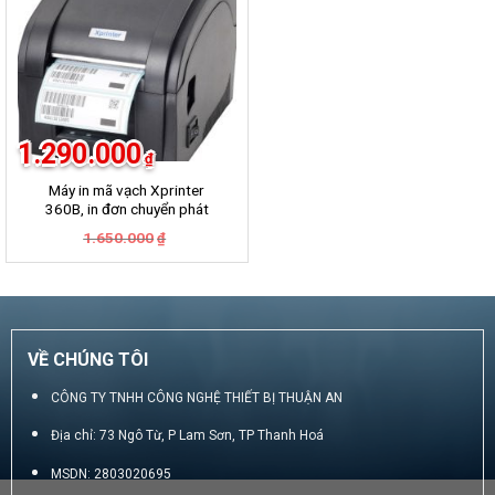
1.290.000
₫
Máy in mã vạch Xprinter
360B, in đơn chuyển phát
GHN, GHTK, Viettel Post,
Giá
Giá
1.650.000
₫
VNpost, Best, J&T
gốc
hiện
là:
tại
1.650.000₫.
là:
1.290.000₫.
VỀ CHÚNG TÔI
CÔNG TY TNHH CÔNG NGHỆ THIẾT BỊ THUẬN AN
Địa chỉ: 73 Ngô Từ, P Lam Sơn, TP Thanh Hoá
MSDN: 2803020695