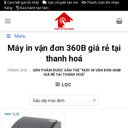
Skip
Cam kết giá tốt nhất
Vận chuyển tận nơi
Thanh toán khi nhận
hàng
Bảo hành tận tâm
to
content
Menu
Máy in vận đơn 360B giá rẻ tại
thanh hoá
TRANG CHỦ
/
SẢN PHẨM ĐƯỢC GẮN THẺ “MÁY IN VẬN ĐƠN 360B
GIÁ RẺ TẠI THANH HOÁ”
LỌC
-22%