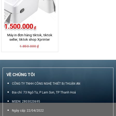
1.500.000
₫
Máy in đơn hàng tiktok, tiktok
seller, tiktok shop Xprinter
420B
Giá
Giá
1.850.000
₫
gốc
hiện
là:
tại
1.850.000₫.
là:
1.500.000₫.
VỀ CHÚNG TÔI
CÔNG TY TNHH CÔNG NGHỆ THIẾT BỊ THUẬN AN
Địa chỉ: 73 Ngô Từ, P Lam Sơn, TP Thanh Hoá
MSDN: 2803020695
Ngày cấp: 22/04/2022