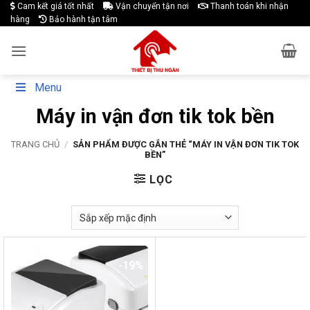
Skip
Cam kết giá tốt nhất
Vận chuyển tận nơi
Thanh toán khi nhận
hàng
Bảo hành tận tâm
to
content
Menu
Máy in vận đơn tik tok bền
TRANG CHỦ
/
SẢN PHẨM ĐƯỢC GẮN THẺ “MÁY IN VẬN ĐƠN TIK TOK
BỀN”
LỌC
-19%