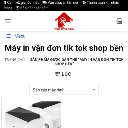
Skip
Cam kết giá tốt nhất
Vận chuyển tận nơi
Thanh toán khi nhận
hàng
Bảo hành tận tâm
to
content
Menu
Máy in vận đơn tik tok shop bền
TRANG CHỦ
/
SẢN PHẨM ĐƯỢC GẮN THẺ “MÁY IN VẬN ĐƠN TIK TOK
SHOP BỀN”
LỌC
-19%