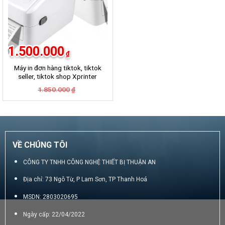
1.500.000
₫
Máy in đơn hàng tiktok, tiktok
seller, tiktok shop Xprinter
420B
Giá
Giá
1.850.000
₫
gốc
hiện
là:
tại
1.850.000₫.
là:
1.500.000₫.
VỀ CHÚNG TÔI
CÔNG TY TNHH CÔNG NGHỆ THIẾT BỊ THUẬN AN
Địa chỉ: 73 Ngô Từ, P Lam Sơn, TP Thanh Hoá
MSDN: 2803020695
Ngày cấp: 22/04/2022