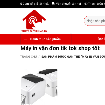
Skip
Cam kết giá tốt nhất
Vận chuyển tận nơi
Thanh toán k
to
content
Tìm
kiếm:
Bán 
Danh mục sản phẩm
Máy in vận đơn tik tok shop tốt
TRANG CHỦ
/
SẢN PHẨM ĐƯỢC GẮN THẺ “MÁY IN VẬN ĐƠN
-19%