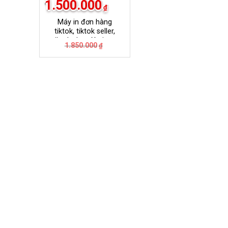
1.500.000
₫
Máy in đơn hàng
tiktok, tiktok seller,
tiktok shop Xprinter
Giá
Giá
1.850.000
₫
420B
gốc
hiện
là:
tại
1.850.000₫.
là:
1.500.000₫.